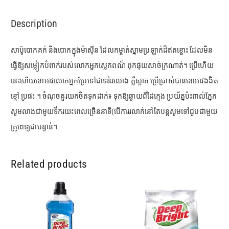
quantity
Description
សាប៊ូបោកគក់ និងបោកក្នុងម៉ាសុីន ដែលកម្ចាត់ស្នាមប្រឡាក់ដ៏ឥតខ្ចោះ ដែលមិន
ធ្វើឱ្យសម្លៀកបំពាក់របស់លោកអ្នកស្លេកពណ៏ ពុកផុយសាច់ក្រណាត់។ ប្រើហើយ
នេះហើយខោអាវលោកអ្នកប្រែទៅជាទន់រលោង ភ្លឺស្អាត ប្រើប្រាស់បានខោអាវងងិត
ខ្មៅ ប្រផះ ។ ចំណុចគួរយកចិតទុកដាក់៖ ទុកឱ្យឆ្ងាយពីដៃក្មេង ប្រយ័ត្នប៉ះពាល់ភ្នែក
សូមលាងជាមួយទឹករយះពេលច្រើននាទី(បើការរលាក់នៅតែបន្តសូមទៅជួបជាមួយ
គ្រូពេទ្យជាបន្ទាន់។
Related products