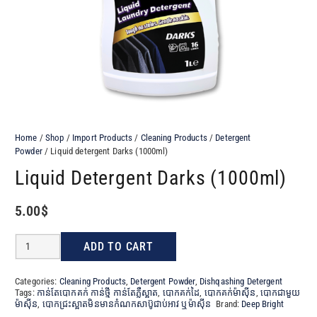
Home
/
Shop
/
Import Products
/
Cleaning Products
/
Detergent
Powder
/ Liquid detergent Darks (1000ml)
Liquid Detergent Darks (1000ml)
5.00
$
Liquid
ADD TO CART
detergent
Categories:
Cleaning Products
,
Detergent Powder
,
Dishqashing Detergent
Darks
Tags:
កាន់តែបោកគក់ កាន់ថ្មី កាន់តែភ្លឺស្អាត
,
បោកគក់ដៃ
,
បោកគក់ម៉ាស៊ីន
,
បោកជាមួយ
ម៉ាសុីន
,
បោកជ្រះស្អាតមិនមានកំណកសាប៊ូជាប់អាវ ឬម៉ាស៊ីន
Brand:
Deep Bright
(1000ml)