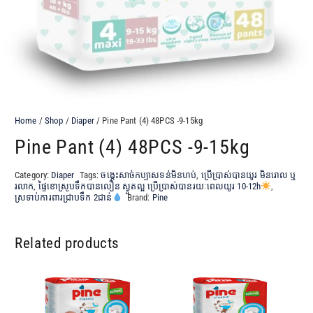
Home
/
Shop
/
Diaper
/ Pine Pant (4) 48PCS -9-15kg
Pine Pant (4) 48PCS -9-15kg
Category:
Diaper
Tags:
ចង្កេះសាច់កប្បាសទន់មិនហប់
,
ប្រើប្រាស់បានយូរ មិនរោល​ ឬ
រលាក
,
ផ្ទៃខោស្រូបទឹកបានលឿន ស្ងួតល្អ ប្រើប្រាស់បានរយៈពេលយូរ 10-12h
,
ស្រទាប់ការពារជ្រាបទឹក 2ជាន់
Brand:
Pine
Related products